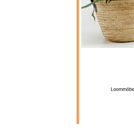
--
Loommöbel