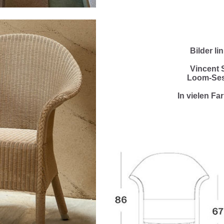
Bilder li
Vincent 
Loom-Sess
In vielen Far