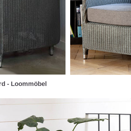
rd - Loommöbel