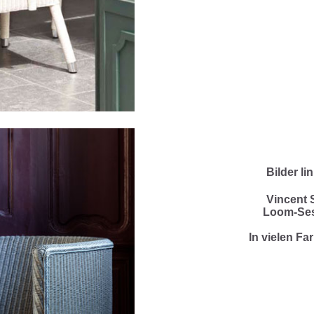
Bilder li
Vincent 
Loom-Ses
In vielen Far